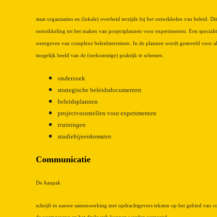
staat organisaties en (lokale) overheid terzijde bij het ontwikkelen van beleid. Di
ontwikkeling tot het maken van projectplannen voor experimenten. Een specialitei
weergeven van complexe beleidsterreinen. In de plannen wordt gestreefd voor a
mogelijk beeld van de (toekomstige) praktijk te schetsen.
onderzoek
strategische beleidsdocumenten
beleidsplannen
projectvoorstellen voor experimenten
trainingen
studiebijeenkomsten
Communicatie
De Aanpak
schrijft in nauwe samenwerking met opdrachtgevers teksten op het gebied van 
de vormgeving en het drukwerk kunnen worden verzorgd.