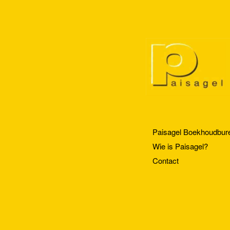
Skip to content
Paisagel Boekhoudbur
Menu
Wie is Paisagel?
Contact