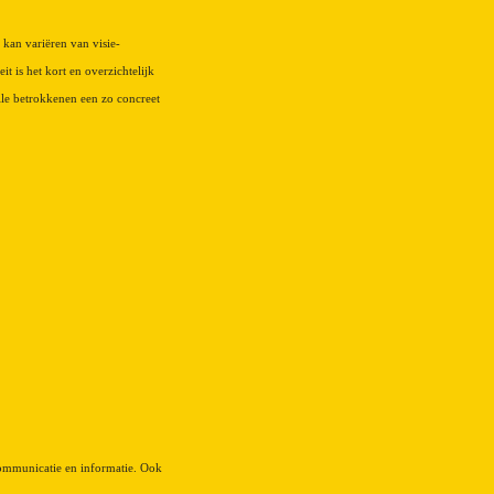
t kan variëren van visie-
t is het kort en overzichtelijk
lle betrokkenen een zo concreet
communicatie en informatie. Ook