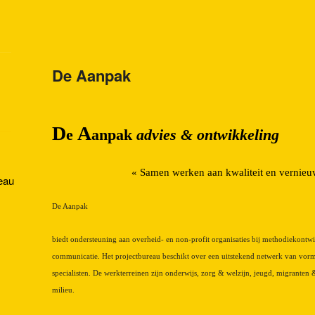
De Aanpak
D
A
e
anpak
advies & ontwikkeling
« Samen werken aan kwaliteit en vernieu
eau
De Aanpak
biedt ondersteuning aan overheid- en non-profit organisaties bij methodiekontwi
communicatie. Het projectbureau beschikt over een uitstekend netwerk van vor
specialisten. De werkterreinen zijn onderwijs, zorg & welzijn, jeugd, migranten
milieu.